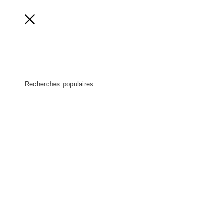
Acheter
Apprendre
Assistance
Radio
Recherches populaires
Accueil
Apprendre
Comment fonctionne Sonos
Alexa sur Sonos
Assistant Google
Symfonisk
Home cinéma