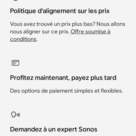
Politique d'alignement sur les prix
Vous avez trouvé un prix plus bas? Nous allons
nous aligner sur ce prix.
Offre soumise à
conditions
.
Profitez maintenant, payez plus tard
Des options de paiement simples et flexibles.
Demandez à un expert Sonos