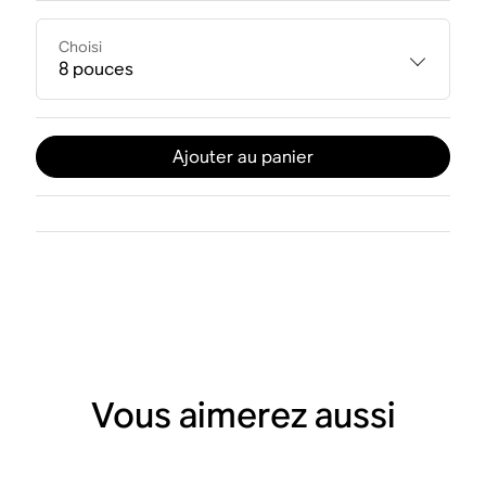
Choisi
8 pouces
Ajouter au panier
Vous aimerez aussi