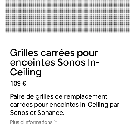
Grilles carrées pour
enceintes Sonos In-
Ceiling
109 €
Paire de grilles de remplacement
carrées pour enceintes In-Ceiling par
Sonos et Sonance.
Plus d’informations