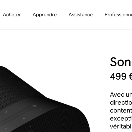
Acheter
Apprendre
Assistance
Professionn
Son
499 
Avec un
directi
content
excepti
véritab