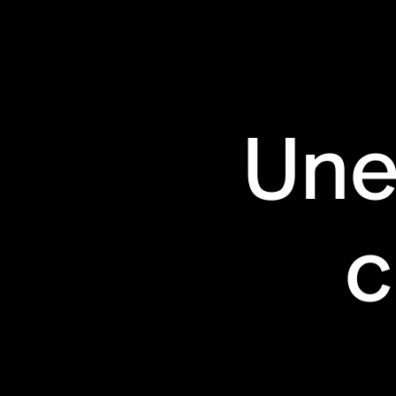
Une
c