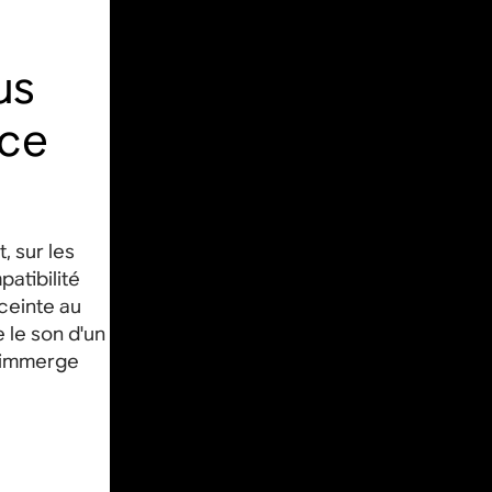
us
nce
, sur les
atibilité
ceinte au
 le son d'un
s immerge