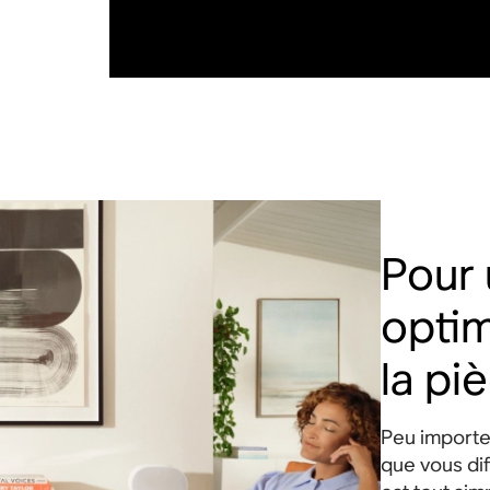
Pour 
optim
la pi
Peu importe
que vous dif