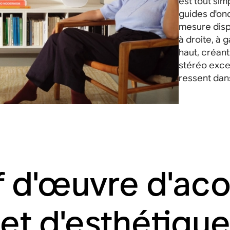
est tout sim
guides d'on
mesure disp
à droite, à g
haut, créan
stéréo exce
ressent dans
f d'œuvre d'aco
et d'esthétiqu