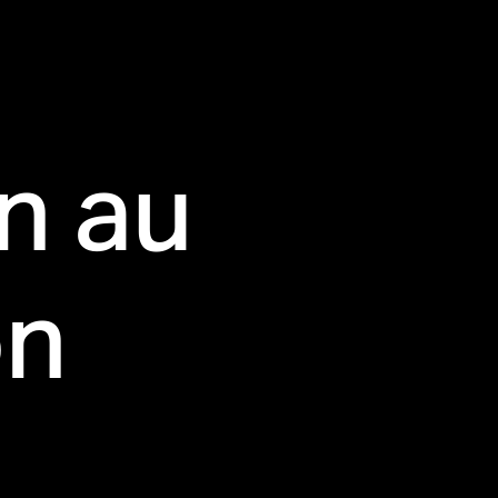
n au
on