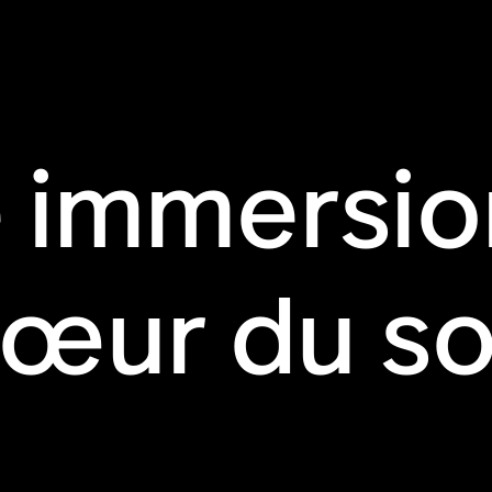
 immersio
œur du s