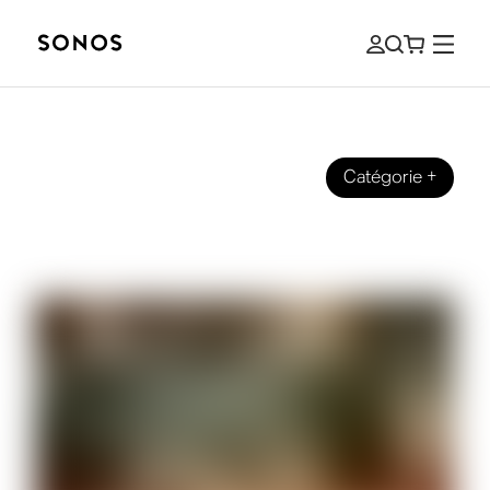
Catégorie
+
Nos débuts