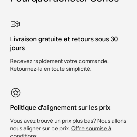
Pack Sonos Roam 2 +
Pack Intérieur / Extérieur
Pack nomade
Pack 2 pièces avec
Pack 2 pièces avec
Pack immersif
chargeur sans fil
avec Sonos Move 2
Sonos Era 100
Sonos Ray
Sonos Move 2 et Sonos
2 Sonos Era 300
Sonos Roam 2 +
Sonos Era 100 et Sonos
2 Sonos Era 100
Sonos Ray et Roam 2
Roam 2
chargeur sans fil
Move 2
Livraison gratuite et retours sous 30
998 €
898 €
458 €
428 €
433 €
406 €
698 €
628 €
jours
Économisez 100 €
728 €
248 €
691 €
Économisez 25 €
Économisez 22 €
Économisez 70 €
Économisez 37 €
Recevez rapidement votre commande.
Retournez-la en toute simplicité.
Politique d'alignement sur les prix
Vous avez trouvé un prix plus bas? Nous allons
nous aligner sur ce prix.
Offre soumise à
conditions
.