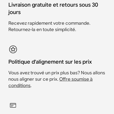
Sonos Architectural par
Sonos Architectural par
Sonance
Sonance
1 598 €
1 898 €
1 438 €
Livraison gratuite et retours sous 30
Sonance
Sonance
799 €
Économisez 160 €
jours
109 €
89 €
999 €
Recevez rapidement votre commande.
Retournez-la en toute simplicité.
Politique d'alignement sur les prix
Vous avez trouvé un prix plus bas? Nous allons
nous aligner sur ce prix.
Offre soumise à
conditions
.