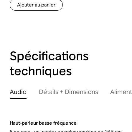
Ajouter au panier
Spécifications
techniques
Audio
Détails + Dimensions
Aliment
Haut-parleur basse fréquence
6 pouces - un woofer en polypropylène de 16,5 cm