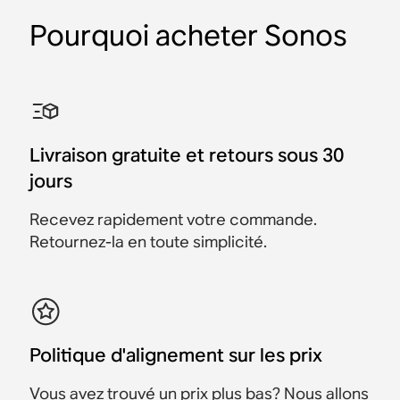
Pourquoi acheter Sonos
Câble d’alimentation
Câble HDMI® Sonos
Câbles RCA Sonos
Adaptateur électrique
Câble de charge USB-A
Adaptateur
Sonos II
pour Sonos Port
vers USB-C pour le Sonos
d’alimentation pour
Roam
Sonos Boost
Accessoires
Accessoires
Compatible avec Sonos
Accessoires
25 €
Accessoires
Accessoires
Playbar, Play:3, Sub (Gen
24,95 €
Livraison gratuite et retours sous 30
24,95 €
2) et Sub (Gen 1)
jours
19 €
24,95 €
24,95 €
Recevez rapidement votre commande.
Retournez-la en toute simplicité.
Politique d'alignement sur les prix
Vous avez trouvé un prix plus bas? Nous allons