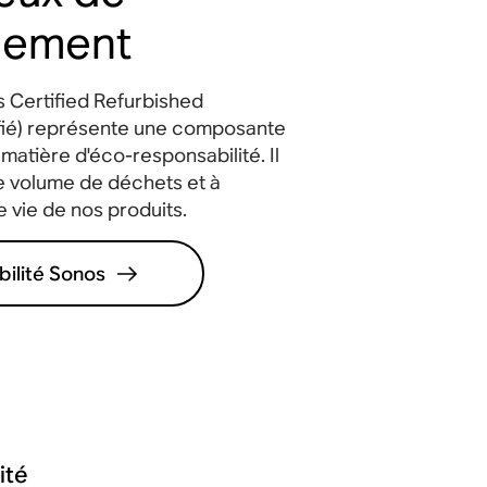
Wi-Fi
nnement
Certified Refurbished
ifié) représente une composante
 matière d'éco-responsabilité. Il
le volume de déchets et à
 vie de nos produits.
ilité Sonos
ité