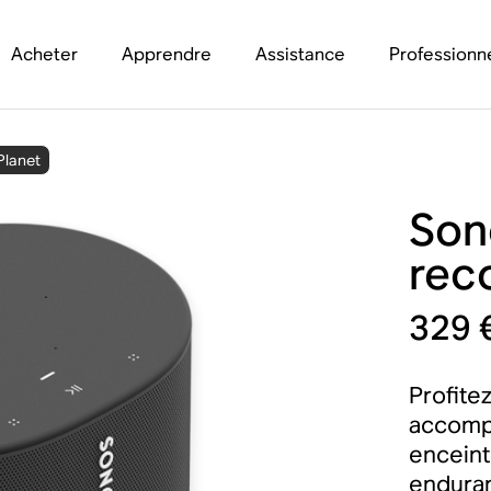
Acheter
Apprendre
Assistance
Professionn
Planet
Son
rec
329 
Profite
accompa
enceint
enduran