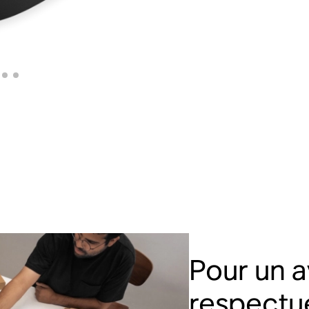
Rés
a
Comm
Pour un a
respectu