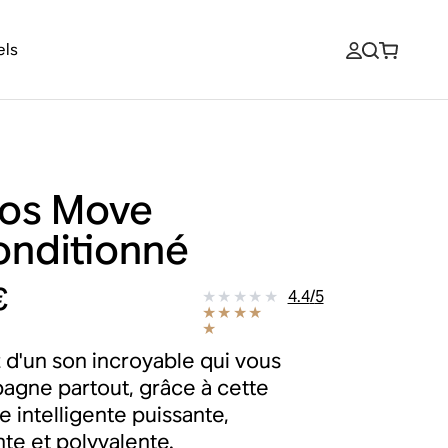
els
os Move
onditionné
€
4.4
/
5
z d'un son incroyable qui vous
gne partout, grâce à cette
e intelligente puissante,
te et polyvalente.