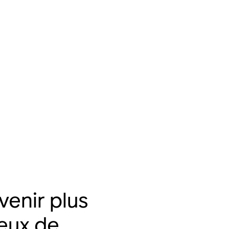
istant à l'eau
Résistant aux chocs
(IP56)
Commandes vocales
11 heures
d'autonomie
Trueplay™
Apple AirPlay 2
utomatique
andes tactiles
Bluetooth®
venir plus
eux de