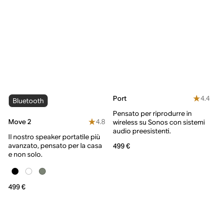
4.4
Port
Bluetooth
Pensato per riprodurre in
4.8
Move 2
wireless su Sonos con sistemi
audio preesistenti.
Il nostro speaker portatile più
avanzato, pensato per la casa
499 €
e non solo.
499 €