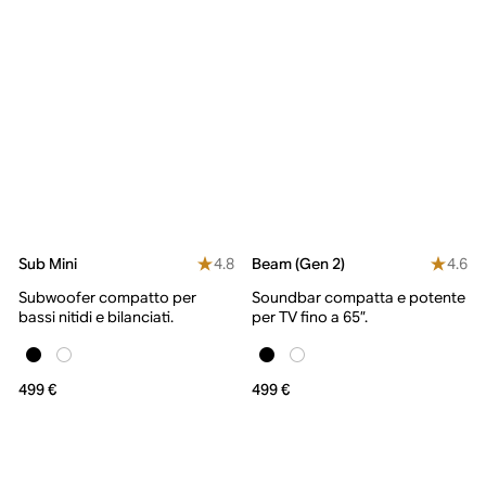
4.8
4.6
Sub Mini
Beam (Gen 2)
Subwoofer compatto per
Soundbar compatta e potente
bassi nitidi e bilanciati.
per TV fino a 65”.
499 €
499 €