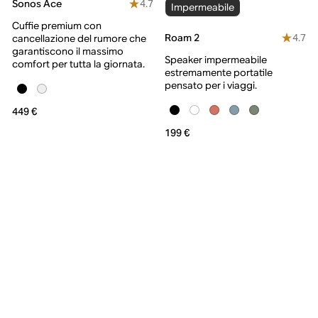
4.7
Sonos Ace
Impermeabile
Cuffie premium con
4.7
Roam 2
cancellazione del rumore che
garantiscono il massimo
Speaker impermeabile
comfort per tutta la giornata.
estremamente portatile
pensato per i viaggi.
449 €
199 €