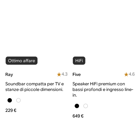
Ottimo affare
HiFi
4.3
4.6
Ray
Five
Soundbar compatta per TV e
Speaker HiFi premium con
stanze di piccole dimensioni.
bassi profondi e ingresso line-
in.
229 €
649 €