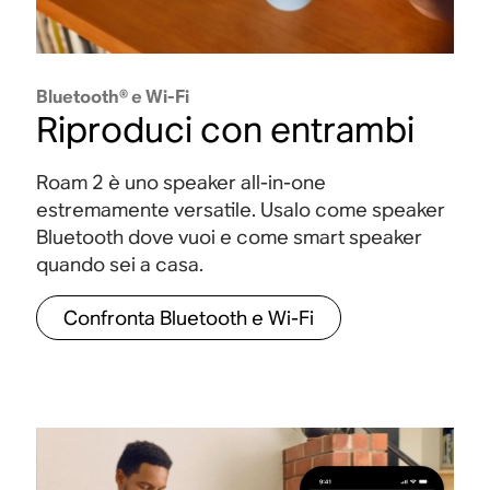
l
o
l
n
l
e
c
e
t
e
o
m
e
Bluetooth® e Wi-Fi
Riproduci con entrambi
n
e
m
R
R
t
n
e
Roam 2 è uno speaker all-in-one
o
o
estremamente versatile. Usalo come speaker
r
t
n
a
a
Bluetooth dove vuoi e come smart speaker
m
m
o
i
t
quando sei a casa.
2
2
l
e
h
h
Confronta Bluetooth e Wi-Fi
R
a
a
l
r
o
u
u
o
e
a
n
n
m
a
a
s
2
s
s
è
i
t
t