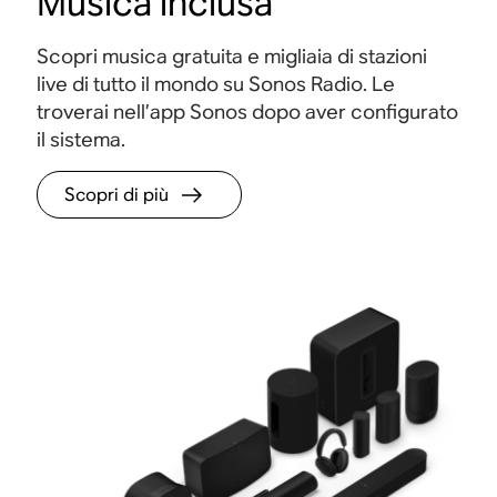
Musica inclusa
i
,
l
c
Scopri musica gratuita e migliaia di stazioni
o
a
live di tutto il mondo su Sonos Radio. Le
s
d
troverai nell’app Sonos dopo aver configurato
p
u
il sistema.
e
t
a
e
Scopri di più
k
e
e
g
r
r
c
a
o
ff
n
i
t
.
e
.