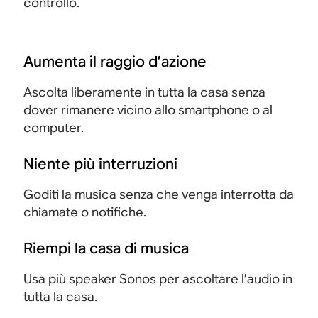
controllo.
p
s
s
t
c
r
t
t
u
i
o
r
r
i
a
g
e
e
Aumenta il raggio d’azione
t
r
e
m
m
i
t
Ascolta liberamente in tutta la casa senza
t
a
a
v
i
dover rimanere vicino allo smartphone o al
t
m
m
i
i
computer.
a
e
e
p
n
t
n
n
o
g
Niente più interruzioni
o
t
t
t
a
e
e
e
r
n
Goditi la musica senza che venga interrotta da
t
c
c
a
n
chiamate o notifiche.
e
o
o
i
a
s
m
m
g
r
Riempi la casa di musica
t
p
p
e
e
a
a
a
s
d
Usa più speaker Sonos per ascoltare l’audio in
t
t
t
t
a
tutta la casa.
o
t
t
i
l