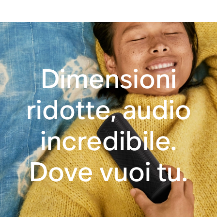
Batteria con
Wi-Fi
un’autonomia di 10
ore
Bluetooth®
Ottimizzazione
Dimensioni
automatica
Trueplay™
ridotte, audio
incredibile.
Apple AirPlay 2
Pulsanti
Dove vuoi tu.
Controllo vocale