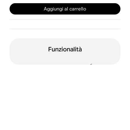
Aggiungi al carrello
Funzionalità
Line-in
Trigger automatico
da 12 V
Apple AirPlay 2
Wi-Fi