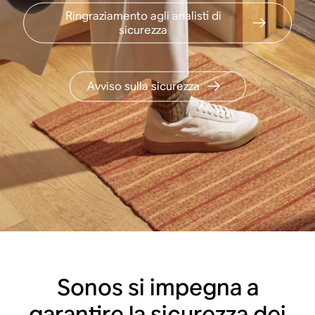
Ringraziamento agli analisti di
sicurezza
Avviso sulla sicurezza
Sonos si impegna a
garantire la sicurezza dei