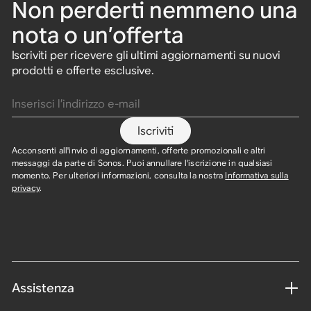
Non perderti nemmeno una
nota o un’offerta
Iscriviti per ricevere gli ultimi aggiornamenti su nuovi
prodotti e offerte esclusive.
Inserisci l’indirizzo e-mail
Iscriviti
Acconsenti all'invio di aggiornamenti, offerte promozionali e altri
messaggi da parte di Sonos. Puoi annullare l'iscrizione in qualsiasi
momento. Per ulteriori informazioni, consulta la nostra
Informativa sulla
privacy
.
Assistenza