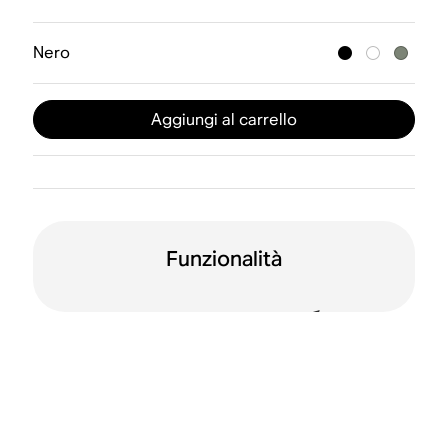
Nero
Aggiungi al carrello
Funzionalità
Batteria con
Resistente all’acqua
un’autonomia di 24
(IP56)
ore