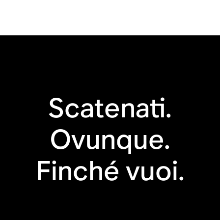
Resistente alle
Wi-Fi
cadute
Bluetooth®
Ottimizzazione
automatica
Scatenati.
Trueplay™
Ovunque.
Apple AirPlay 2
Controlli touch
Finché vuoi.
Controllo vocale
Line-in