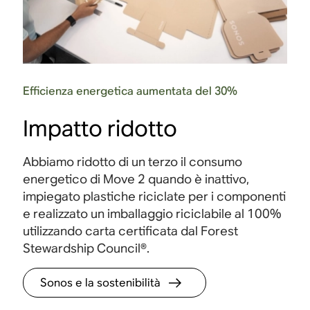
Efficienza energetica aumentata del 30%
Controlli touch
Impatto ridotto
I comandi touch intuitivi consentono un controllo
L'app 
i
rapido e senza bisogno di schermo. Basta
impost
Abbiamo ridotto di un terzo il consumo
toccare o scorrere per riprodurre, mettere in
totale
energetico di Move 2 quando è inattivo,
pausa, regolare il volume e raggruppare i tuoi
impiegato plastiche riciclate per i componenti
altoparlanti Sonos.
e realizzato un imballaggio riciclabile al 100%
utilizzando carta certificata dal Forest
Stewardship Council®
.
Sonos e la sostenibilità