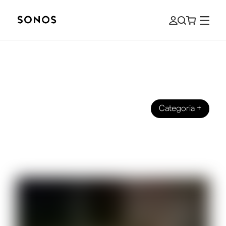
Categoria
+
GUIDA INTRODUTTIVA
Guida introduttiva alle connessioni
HDMI, HDMI ARC e HDMI eARC