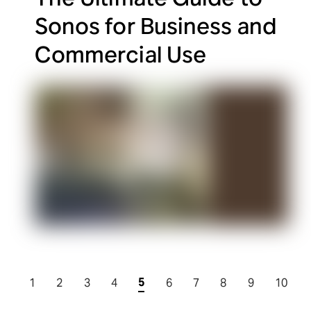
Sonos for Business and
Commercial Use
5
1
2
3
4
6
7
8
9
10