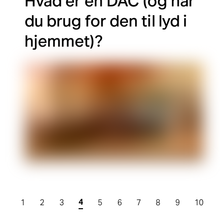
Hvad er en DAC (og har
du brug for den til lyd i
hjemmet)?
4
1
2
3
5
6
7
8
9
10