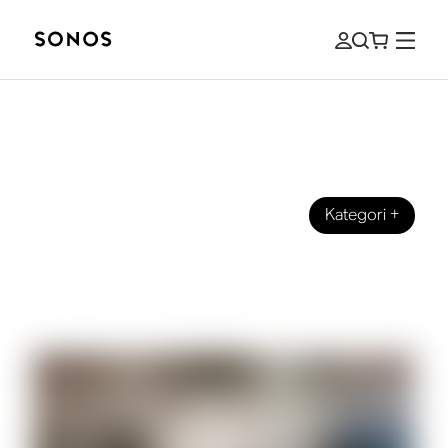
Kategori
+
GUIDES
Hvad er en forstærker (og har du brug
for en)?