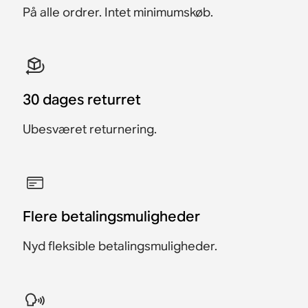
På alle ordrer. Intet minimumskøb.
7.449 kr.
Spar 745 kr.
store TV-skærme.
apparater.
stemmestyring.
8.249 kr.
1.699 kr.
1.699 kr.
30 dages returret
Ubesværet returnering.
Flere betalingsmuligheder
Nyd fleksible betalingsmuligheder.