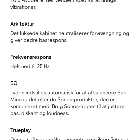
To 6"-woofere, der vender indad for at undgå
vibrationer.
Arkitektur
Det lukkede kabinet neutraliserer forvrængning og
giver bedre basrespons.
Frekvensrespons
Helt ned til 25 Hz
EQ
Lyden indstilles automatisk for at afbalancere Sub
Mini og det eller de Sonos-produkter, den er
kombineret med. Brug Sonos-appen til at justere
bas, diskant og loudness.
Trueplay
Denne software måler rummets akustik og fintuner