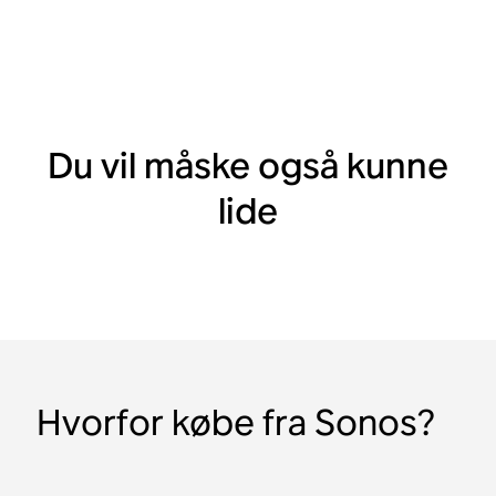
Du vil måske også kunne
lide
Hvorfor købe fra Sonos?
Amp
Outdoor-højttalere fra
In-Wall-højttalere fra
In-Ceiling-højttalere fra
Levering 25/8
Levering 25/8