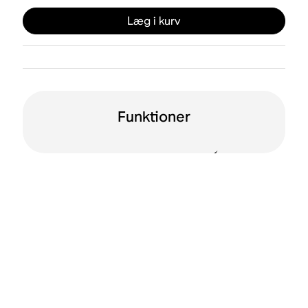
Læg i kurv
Funktioner
Line-in
Automatisk 12-V-
udløser
Apple AirPlay 2
WiFi