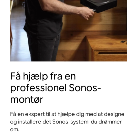
t
Forbind alle dine streamingtjenester, opdag ny
Send l
musik på Sonos Radio, og tilpas indstillingerne.
og bed
enhed
Få hjælp fra en
professionel Sonos-
montør
Få en ekspert til at hjælpe dig med at designe
og installere det Sonos-system, du drømmer
om.