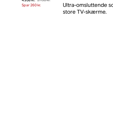
4.938 kr.
Ultra-omsluttende so
Spar 260 kr.
store TV-skærme.