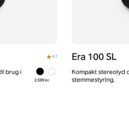
Era 100 SL
4.7
l brug i
Kompakt stereolyd o
stemmestyring.
2.599 kr.