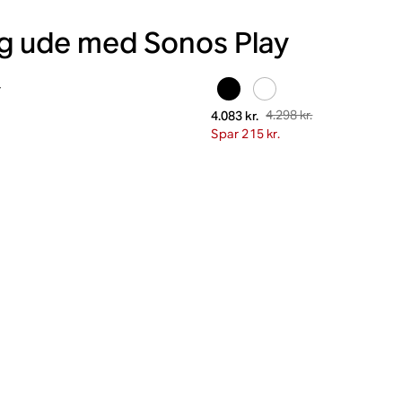
 og ude med Sonos Play
y
4.298 kr.
4.083 kr.
Spar 215 kr.