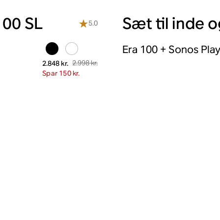
100 SL
Sæt til inde
5.0
Era 100 + Sonos Pla
2.998 kr.
2.848 kr.
Spar 150 kr.