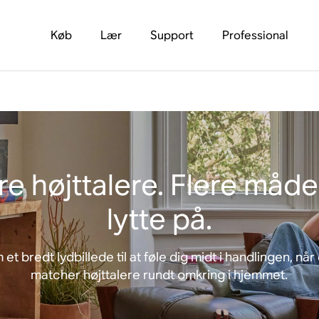
Køb
Lær
Support
Professional
re højttalere. Flere måde
lytte på.
 et bredt lydbillede til at føle dig midt i handlingen, nå
matcher højttalere rundt omkring i hjemmet.