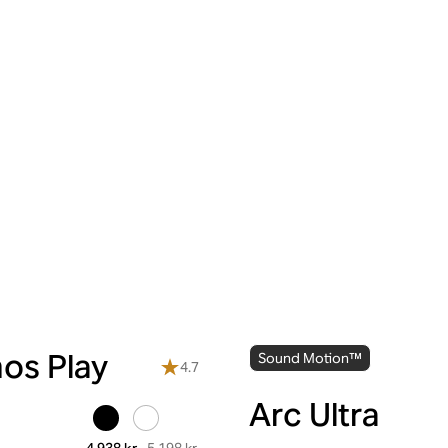
nos Play
Sound Motion™
4.7
Arc Ultra
5.198 kr.