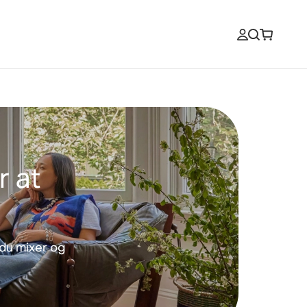
r at
r du mixer og