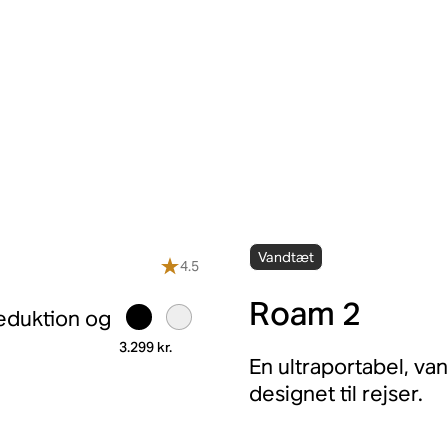
Vandtæt
4.5
Roam 2
eduktion og
3.299 kr.
En ultraportabel, va
designet til rejser.