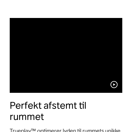
Perfekt afstemt til
rummet
Trueplay™ optimerer lyden til rummets unikke