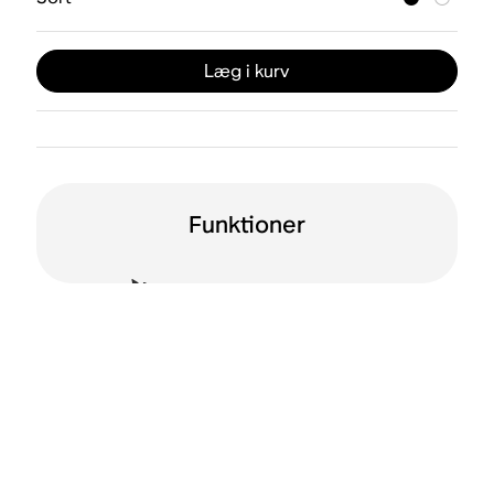
Læg i kurv
Funktioner
To orienteringer
WiFi