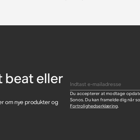
onos Era
nos Ace
e
ove
til Sonos
t beat eller
Indtast e-mailadresse
Du accepterer at modtage opdate
Sonos. Du kan framelde dig når so
ger om nye produkter og
Fortrolighedserklæring
.