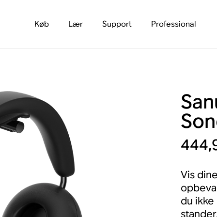
Køb
Lær
Support
Professional
Sanu
Son
444,9
Vis din
opbevar
du ikke
stander