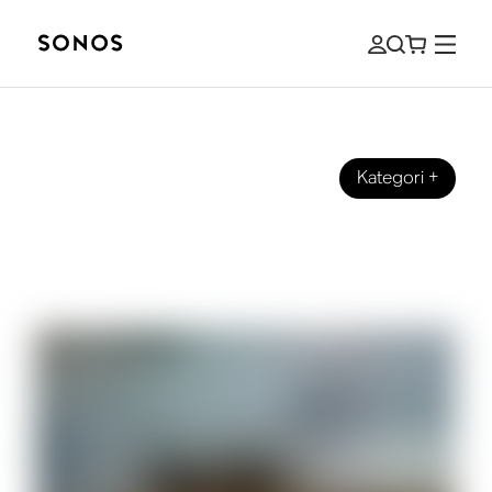
Kategori
+
BEGYNDERGUIDE
Aktive vs. passive højttalere: Hvad er
bedst til dit hjem?