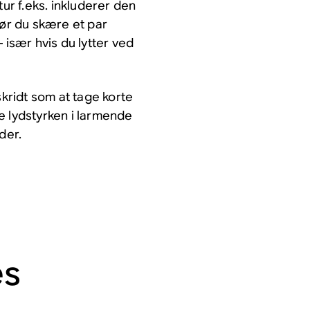
tur f.eks. inkluderer den
bør du skære et par
 især hvis du lytter ved
skridt som at tage korte
e lydstyrken i larmende
der.
es