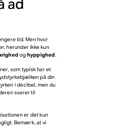
å ad
længere tid. Men hvor
rer, herunder ikke kun
arighed
og
hyppighed
.
ner, som typisk har et
lydstyrkebjælken på din
tyrken i decibel, men du
eren svarer til
sationen er det kun
agligt. Bemærk, at vi