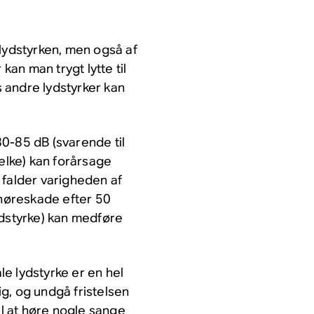
 lydstyrken, men også af
an man trygt lytte til
s andre lydstyrker kan
0-85 dB (svarende til
lke) kan forårsage
 falder varigheden af
 høreskade efter 50
ydstyrke) kan medføre
e lydstyrke er en hel
g, og undgå fristelsen
 til at høre nogle sange