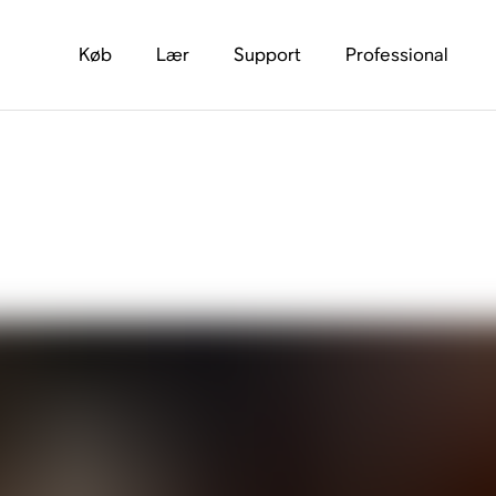
Køb
Lær
Support
Professional
guide til brug af hov