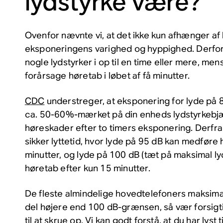
lydstyrke være?
Ovenfor nævnte vi, at det ikke kun afhænger af
eksponeringens varighed og hyppighed. Derfor k
nogle lydstyrker i op til en time eller mere, men
forårsage høretab i løbet af få minutter.
CDC
understreger, at eksponering for lyde på 8
ca. 50-60%-mærket på din enheds lydstyrkebjæ
høreskader efter to timers eksponering. Derfra
sikker lyttetid, hvor lyde på 95 dB kan medføre
minutter, og lyde på 100 dB (tæt på maksimal l
høretab efter kun 15 minutter.
De fleste almindelige hovedtelefoners maksimal
del højere end 100 dB-grænsen, så vær forsigti
til at skrue op. Vi kan godt forstå, at du har lyst