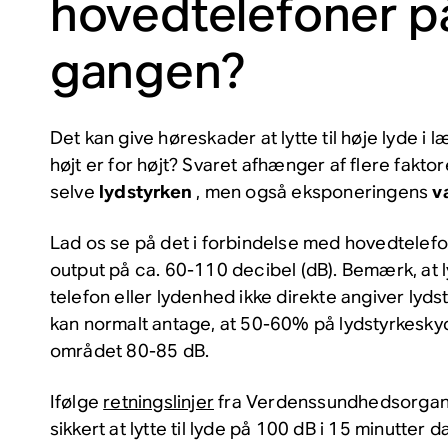
hovedtelefoner p
gangen?
Det kan give høreskader at lytte til høje lyde i 
højt er for højt? Svaret afhænger af flere fakto
selve
lydstyrken
, men også eksponeringens
v
Lad os se på det i forbindelse med hovedtelefo
output på ca. 60-110 decibel (dB). Bemærk, at 
telefon eller lydenhed ikke direkte angiver lyds
kan normalt antage, at 50-60% på lydstyrkeskyd
området 80-85 dB.
Ifølge
retningslinjer
fra Verdenssundhedsorgani
sikkert at lytte til lyde på 100 dB i 15 minutter d