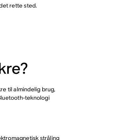
det rette sted.
kre?
e til almindelig brug,
Bluetooth-teknologi
ktromagnetisk stråling