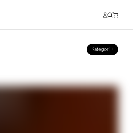
Kategori
+
edtelefoner