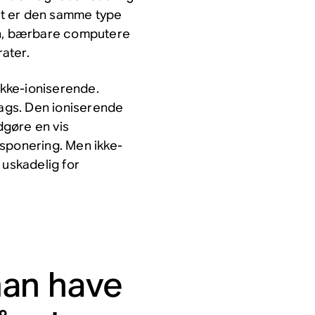
Det er den samme type
yn, bærbare computere
ater.
ikke-ioniserende.
lags. Den ioniserende
udgøre en vis
ksponering. Men ikke-
 uskadelig for
man have