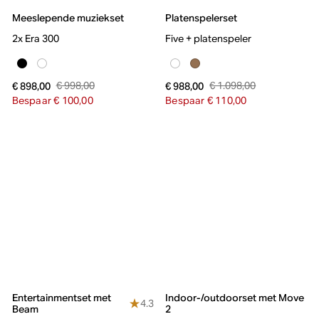
Meeslepende muziekset
Platenspelerset
2x Era 300
Five + platenspeler
€ 998,00
€ 1.098,00
€ 898,00
€ 988,00
Bespaar € 100,00
Bespaar € 110,00
Entertainmentset met
Indoor-/outdoorset met Move
4.3
Beam
2