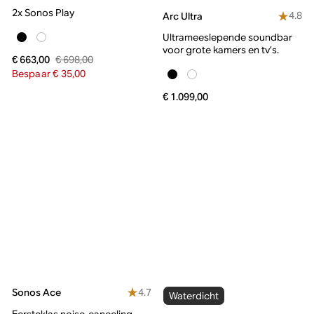
2x Sonos Play
4.8
Arc Ultra
Ultrameeslepende soundbar
voor grote kamers en tv’s.
€ 698,00
€ 663,00
Bespaar € 35,00
€ 1.099,00
4.7
Sonos Ace
Waterdicht
Eersteklas noise-canceling