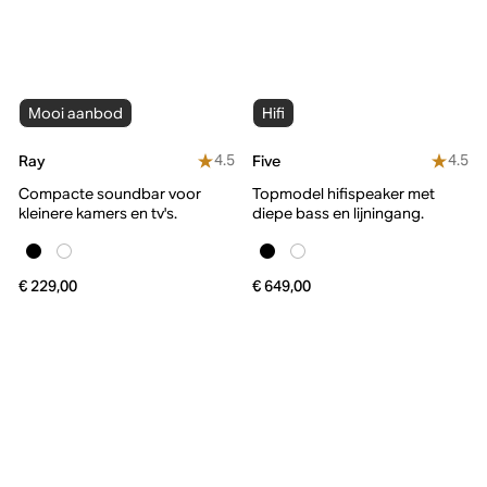
Mooi aanbod
Hifi
4.5
4.5
Ray
Five
Compacte soundbar voor
Topmodel hifispeaker met
kleinere kamers en tv's.
diepe bass en lijningang.
€ 229,00
€ 649,00