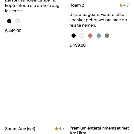
4.7
Roam 2
koptelefoon die de hele dag
lekker zit.
Ultradraagbare, waterdichte
speaker gebouwd om mee op
reis te nemen.
€ 449,00
€ 199,00
Premium entertainmentset met
4.7
Sonos Ace (set)
Arc Ultra