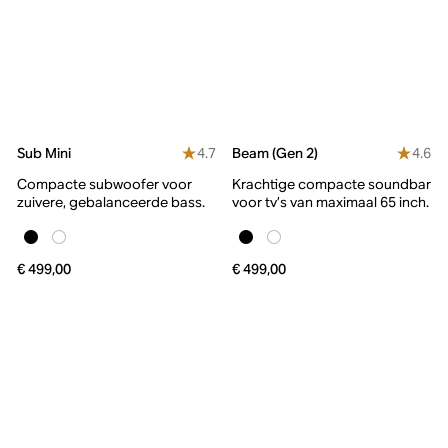
4.7
4.6
Sub Mini
Beam (Gen 2)
Compacte subwoofer voor
Krachtige compacte soundbar
zuivere, gebalanceerde bass.
voor tv’s van maximaal 65 inch.
€ 499,00
€ 499,00