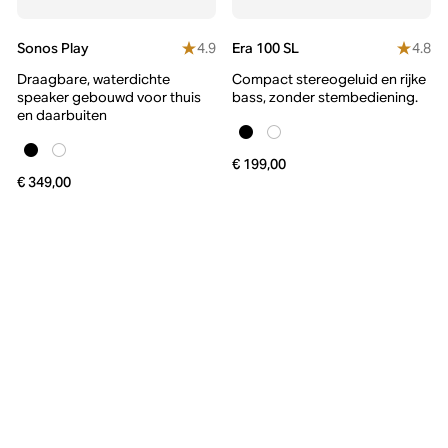
4.9
4.8
Sonos Play
Era 100 SL
Draagbare, waterdichte
Compact stereogeluid en rijke
speaker gebouwd voor thuis
bass, zonder stembediening.
en daarbuiten
€ 199,00
€ 349,00