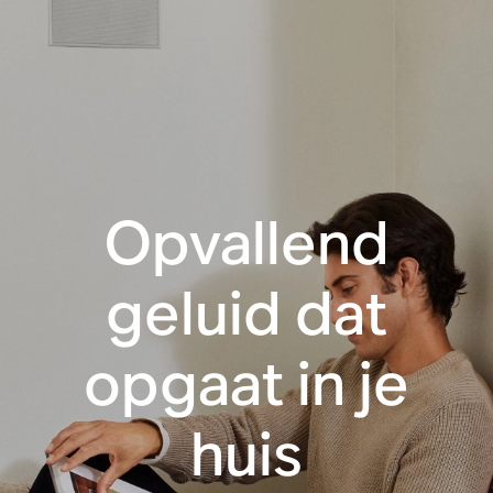
Opvallend
geluid dat
opgaat in je
huis