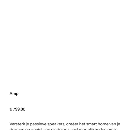
Amp
€ 799,00
Versterk je passieve speakers, creëer het smart home van je
dromen en geniet van eindeloos veel mogelijkheden om in