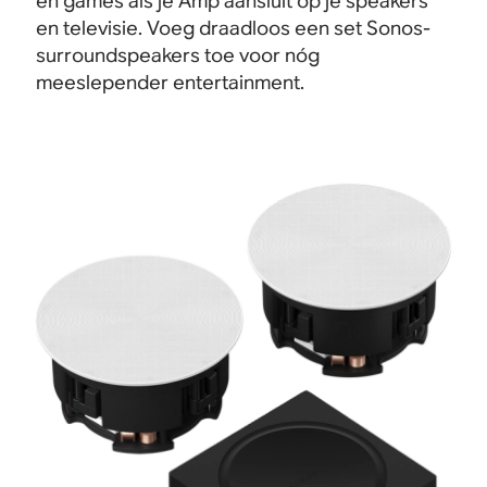
en games als je Amp aansluit op je speakers
en televisie
.
Voeg draadloos een set Sonos-
surroundspeakers toe voor nóg
meeslepender entertainment.