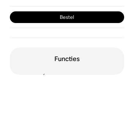
Bestel
Functies
125 watt per kanaal
Lijningang
HDMI® ARC
Apple AirPlay 2