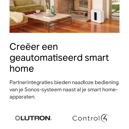
Sonos-app
Creëer een
Verbind al je streamingdiensten, ontdek nieuwe
Stuur 
geautomatiseerd smart
muziek op Sonos Radio en personaliseer de
of Mac
instellingen.
zetten
home
Partnerintegraties bieden naadloze bediening
van je Sonos-systeem naast al je smart home-
apparaten.