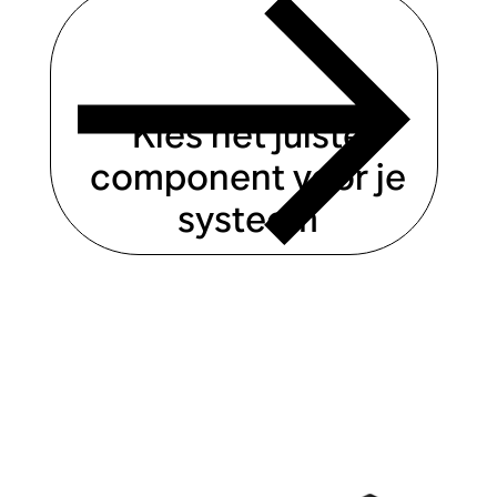
Kies het juiste
component voor je
systeem