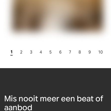
1
2
3
4
5
6
7
8
9
10
Mis nooit meer een beat of
aanbod