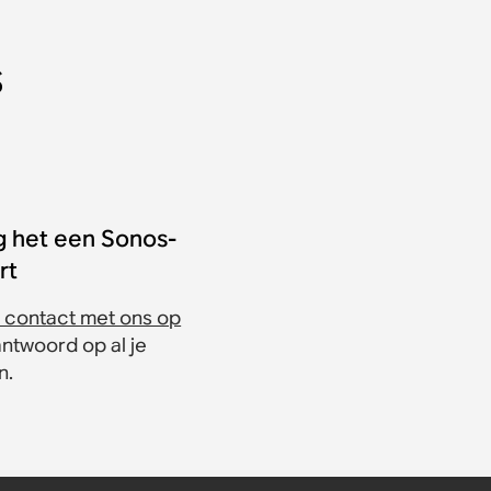
s
g het een Sonos-
rt
contact met ons op
antwoord op al je
n.