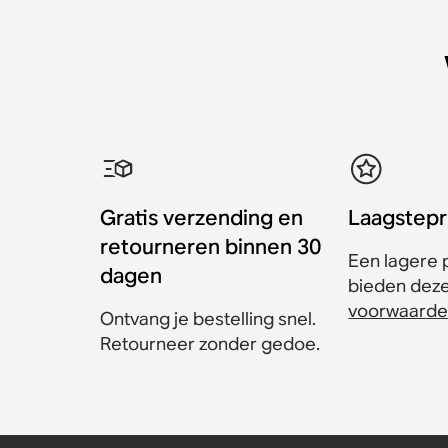
Gratis verzending en
Laagstepr
retourneren binnen 30
Een lagere p
dagen
bieden dezel
voorwaarde
Ontvang je bestelling snel.
Retourneer zonder gedoe.
Sonos Era 300-muurbeu
Sonos Era 100-standaar
Sonos Era 300-standaar
Sonos One muurbeugel 
Sanus muurbeugel voo
Kantel- en draaibare S