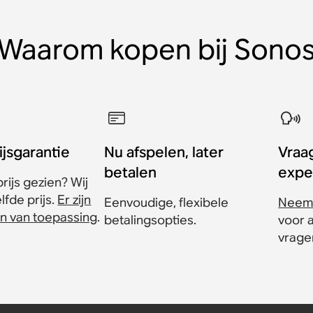
Waarom kopen bij Sono
ijsgarantie
Nu afspelen, later
Vraa
betalen
expe
rijs gezien? Wij
fde prijs.
Er zijn
Eenvoudige, flexibele
Neem 
n van toepassing
.
betalingsopties.
voor 
vrage
gel (set)
d (set)
d (set)
(set)
r Sonos
anus-