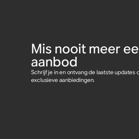
Amp
speakermuurbeugel vo
Accessoire
Accessoire
Accessoire
Accessoire
€ 149,00
€ 299,00
€ 299,00
€ 119,00
Era 300 (set van twee)
€ 59,99
Accessoire
Accessoire
€ 89,99
Mis nooit meer ee
aanbod
Schrijf je in en ontvang de laatste update
exclusieve aanbiedingen.