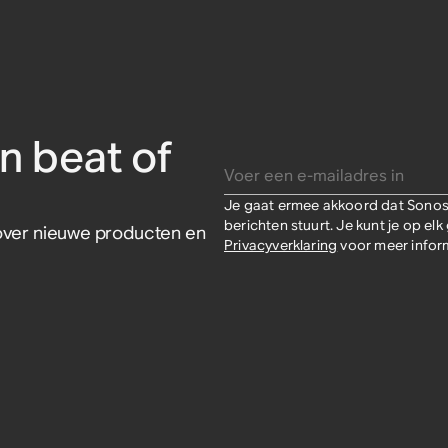
or Sonos
n beat of
Voer een e-mailadres in
Je gaat ermee akkoord dat Sonos 
berichten stuurt. Je kunt je op e
s over nieuwe producten en
Privacyverklaring
voor meer inform