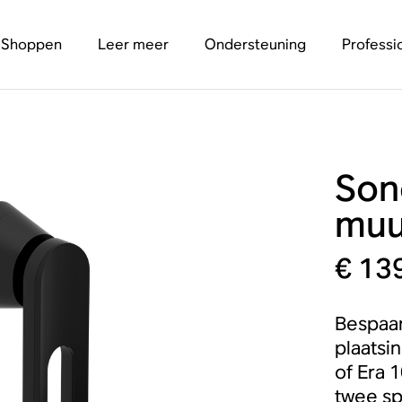
Shoppen
Leer meer
Ondersteuning
Professi
Son
muu
€ 13
Bespaar
plaatsi
of Era 
twee sp