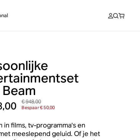
onal
soonlijke
ertainmentset
 Beam
€ 948,00
8,00
Bespaar € 50,00
n in films, tv-programma's en
et meeslepend geluid. Of je het