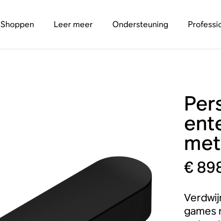
Shoppen
Leer meer
Ondersteuning
Professi
Per
ent
met
€ 89
Verdwij
games m