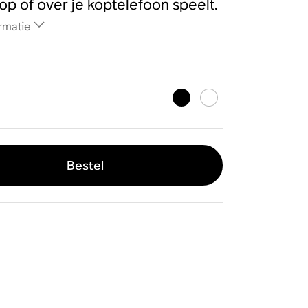
op of over je koptelefoon speelt.
rmatie
Bestel