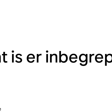
t is er inbegre
e