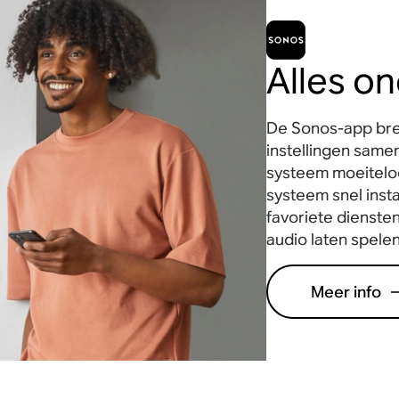
Alles o
De Sonos-app bren
instellingen samen
systeem moeiteloo
systeem snel insta
favoriete diensten
audio laten spelen
Meer info