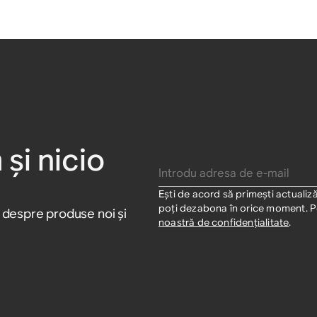
 și nicio
Introdu adresa de e-mail
Ești de acord să primești actualiză
poți dezabona în orice moment. Pe
i despre produse noi și
noastră de confidențialitate
.