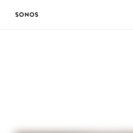
GHIDURI
What Is a Speak
One)?