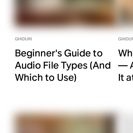
GHIDURI
GHIDUR
Beginner's Guide to
Wha
Audio File Types (And
— 
Which to Use)
It 