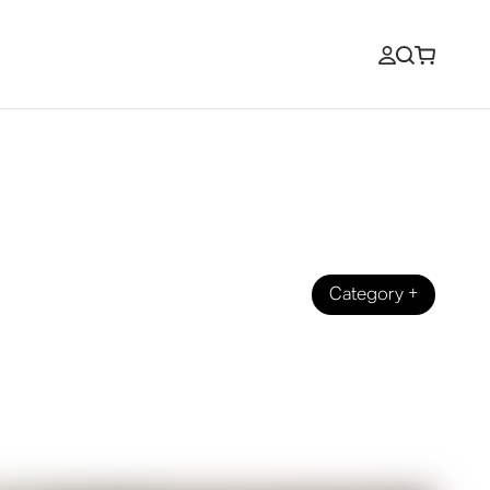
Category
+
o You Need