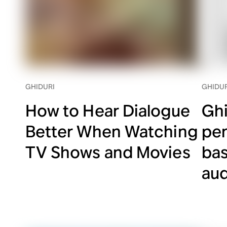
GHIDURI
GHIDUR
How to Hear Dialogue
Ghi
Better When Watching
pen
TV Shows and Movies
bas
aud