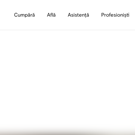
Cumpără
Află
Asistență
Profesioniști
er Amplifier (And D