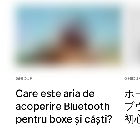
GHIDURI
GHIDUR
Care este aria de
ホ
acoperire Bluetooth
ブ
pentru boxe și căști?
初