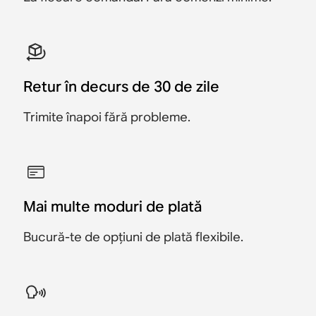
1.099 RON
999 RON
2.499 RON
Retur în decurs de 30 de zile
Trimite înapoi fără probleme.
Mai multe moduri de plată
Bucură-te de opțiuni de plată flexibile.