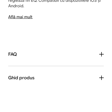
reglează fin EQ. Compatibil cu dispozitivele iOS și
Android.
Află mai mult
FAQ
Ghid produs