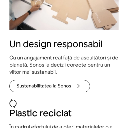
Un design responsabil
Cu un angajament real față de ascultători și de
Comenzi tactile
planetă, Sonos ia decizii corecte pentru un
Comenzile tactile intuitive oferă control rapid,
Aplica
viitor mai sustenabil.
fără ecran. Pur și simplu, atinge sau glisează
setări
pentru a reda, a întrerupe, a regla volumul și a
efort 
Sustenabilitatea la Sonos
grupa boxele Sonos.
Plastic reciclat
În cadrul efortului de a oferi materialelor o a