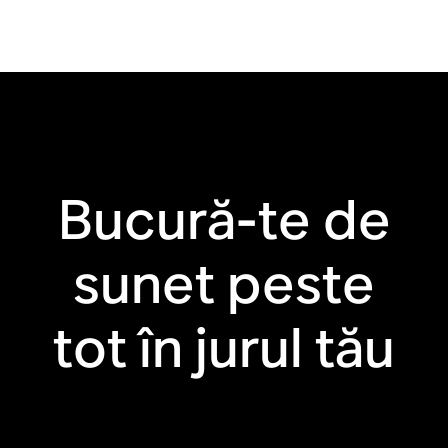
WiFi
Bluetooth®
Line in
Trueplay™
Bucură-te de
Apple AirPlay 2
Comenzi tactile
sunet peste
Rezistentă la
Materiale reciclate
umiditate
tot în jurul tău