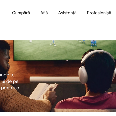
Cumpără
Află
Asistență
Profesioniști
unde te
lui de pe
 pentru o
.