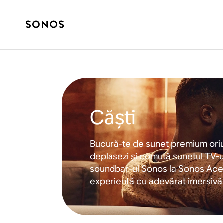
Căști
Bucură-te de sunet premium ori
deplasezi și comută sunetul TV-u
soundbar-ul Sonos la Sonos Ace
experiență cu adevărat imersivă