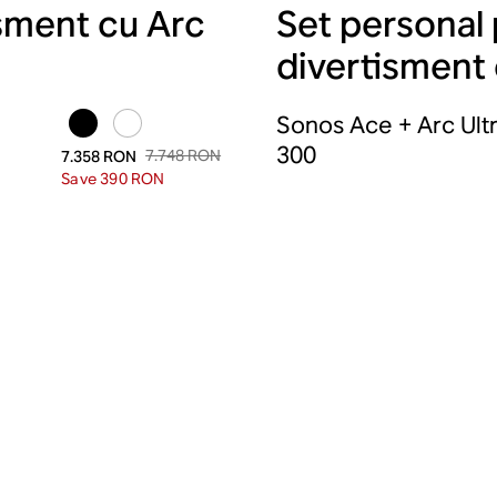
isment cu Arc
Set personal
divertisment 
Sonos Ace + Arc Ultr
300
7.748 RON
7.358 RON
Save 390 RON