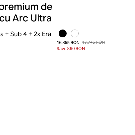
 premium de
cu Arc Ultra
a + Sub 4 + 2x Era
17.745 RON
16.855 RON
Save 890 RON