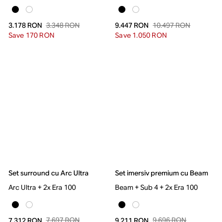
3.348 RON
10.497 RON
3.178 RON
9.447 RON
Save 170 RON
Save 1.050 RON
Set surround cu Arc Ultra
Set imersiv premium cu Beam
Arc Ultra + 2x Era 100
Beam + Sub 4 + 2x Era 100
7.697 RON
9.696 RON
7.312 RON
9.211 RON