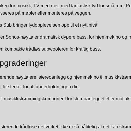
nken for musikk, TV med mer, med fantastisk lyd for små rom. Pe
sseres på møbler eller monteres på veggen.
s Sub bringer lydopplevelsen opp til et nytt nivå
ver Sonos-høyttaler dramatisk dypere bass, for hjemmekino og 
en kompakte trådløs subwooferen for kraftig bass.
pgraderinger
erende høyttalere, stereoanlegg og hjemmekino til musikkstrø
ig forsterker for all underholdningen din.
bel musikkstrømmingskomponent for stereoanlegget eller mottak
isterende trådløse nettverket ikke er så pålitelig at det kan st