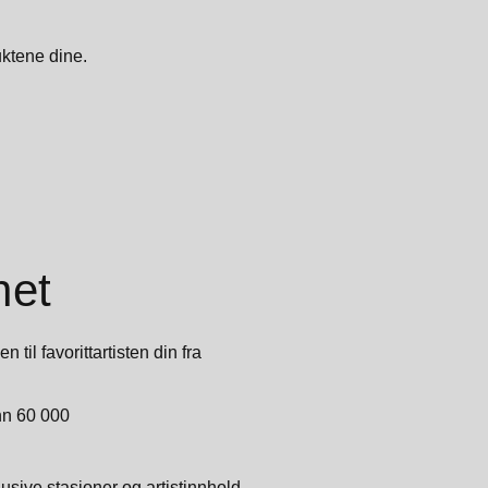
uktene dine.
net
 til favorittartisten din fra
enn 60 000
klusive stasjoner og artistinnhold.