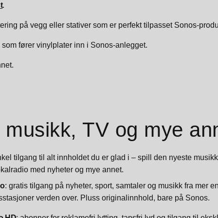
t
.
tering på vegg eller stativer som er perfekt tilpasset Sonos-prod
e som fører vinylplater inn i Sonos-anlegget.
net.
 musikk, TV og mye an
l tilgang til alt innholdet du er glad i – spill den nyeste musikken
lokalradio med nyheter og mye annet.
io
: gratis tilgang på nyheter, sport, samtaler og musikk fra mer 
sstasjoner verden over. Pluss originalinnhold, bare på Sonos.
o HD
: abonner for reklamefri lytting, tapsfri lyd og tilgang til eks