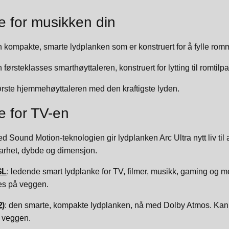
e for musikken din
n kompakte, smarte lydplanken som er konstruert for å fylle rom
 førsteklasses smarthøyttaleren, konstruert for lytting til romtilpa
ørste hjemmehøyttaleren med den kraftigste lyden.
e for TV-en
ed Sound Motion-teknologien gir lydplanken Arc Ultra nytt liv t
arhet, dybde og dimensjon.
SL
: ledende smart lydplanke for TV, filmer, musikk, gaming og 
es på veggen.
2)
: den smarte, kompakte lydplanken, nå med Dolby Atmos. Kan 
 veggen.