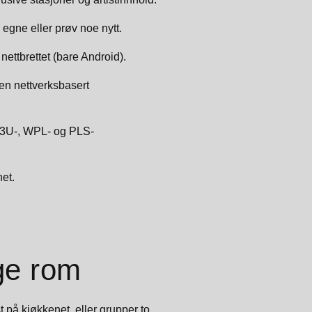
 egne eller prøv noe nytt.
 nettbrettet (bare Android).
 en nettverksbasert
 M3U-, WPL- og PLS-
het.
ige rom
st på kjøkkenet, eller grupper to