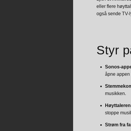
eller flere høyt
også sende TV-ly
Styr 
Sonos-app
åpne appen o
Stemmeko
musikken.
Høyttaleren
stoppe musik
Strøm fra f