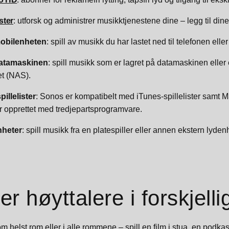
ster
: utforsk og administrer musikktjenestene dine – legg til dine
mobilenheten
: spill av musikk du har lastet ned til telefonen eller
datamaskinen
: spill musikk som er lagret på datamaskinen eller
et (NAS).
pillelister
: Sonos er kompatibelt med iTunes-spillelister samt
ler opprettet med tredjepartsprogramvare.
nheter
: spill musikk fra en platespiller eller annen ekstern lyden
r høyttalere i forskjell
 som helst rom eller i alle rommene – spill en film i stua, en podka