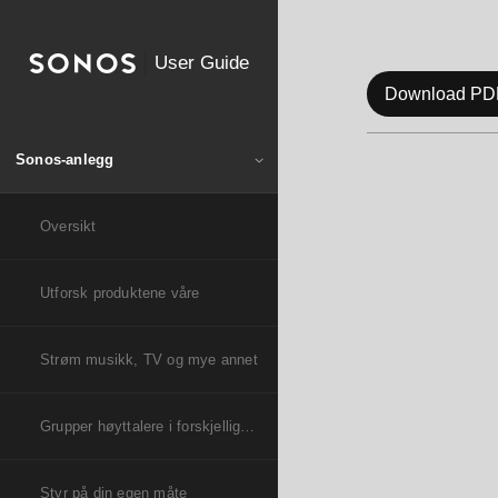
User Guide
Download PD
Sonos-anlegg
Oversikt
Utforsk produktene våre
Strøm musikk, TV og mye annet
Grupper høyttalere i forskjellige rom
Styr på din egen måte