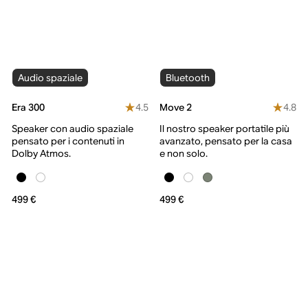
Audio spaziale
Bluetooth
4.5
4.8
Era 300
Move 2
Speaker con audio spaziale
Il nostro speaker portatile più
pensato per i contenuti in
avanzato, pensato per la casa
Dolby Atmos.
e non solo.
499 €
499 €