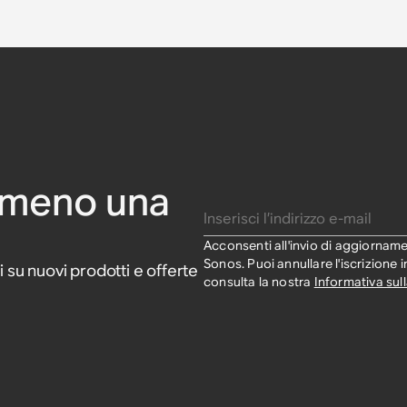
 Sonos Ray
Sonos Era
per Sonos
Arc e Arc
per Sonos
Move
mmeno una
Inserisci l’indirizzo e-mail
Acconsenti all'invio di aggiorname
Sonos. Puoi annullare l'iscrizione 
i su nuovi prodotti e offerte
consulta la nostra
Informativa sull