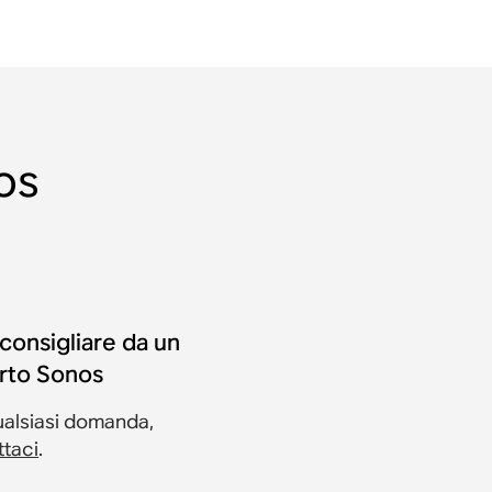
os
 consigliare da un
rto Sonos
ualsiasi domanda,
ttaci
.