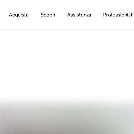
Acquista
Scopri
Assistenza
Professionisti
canali alti degli spe
er?