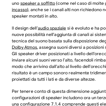
uno
speaker a soffitto
(come nel caso di molte
incasso
), anche se i canali alti non richiedono
speaker montati in alto.
Il design dell’
audio spaziale
si è evoluto e ha por
nuove possibilità nell’aggiunta di canali ai sist
tecnica del suono basata sulla disposizione degl
Dolby Atmos
, assegna suoni diversi a posizioni 
Gli speaker driver posizionati a livello dell’ore
inviare alcuni suoni verso l’alto, facendoli rimbal
modo che arrivino dall’alto al livello dell’orecchi
risultato è un campo sonoro realmente tridimen
proiettati da tutti i lati e da diverse altezze.
Per tenere conto di questa dimensione aggiuntiv
configurazioni di speaker includono ora un ter
una configurazione 7.1.4 comprende questi ele