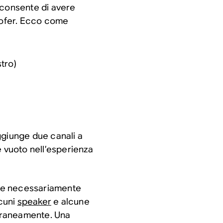
 consente di avere
woofer. Ecco come
stro)
ggiunge due canali a
e vuoto nell’esperienza
iede necessariamente
lcuni
speaker
e alcune
oraneamente. Una