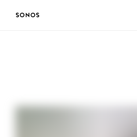
GUIDE
Che cosa sono i 
dell’home theat