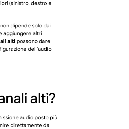
ori (sinistro, destro e
non dipende solo dai
le aggiungere altri
li alti
possono dare
igurazione dell’audio
nali alti?
missione audio posto più
venire direttamente da