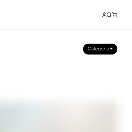
Categoria
+
aker e