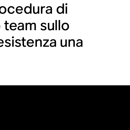
rocedura di
o team sullo
esistenza una