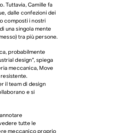
. Tuttavia, Camille fa
e, dalle confezioni dei
no composti i nostri
o di una singola mente
messo) tra più persone.
tica, probabilmente
strial design”, spiega
neria meccanica, Move
resistente.
er il team di design
ollaborano e si
e annotare
vedere tutte le
gnere meccanico proprio