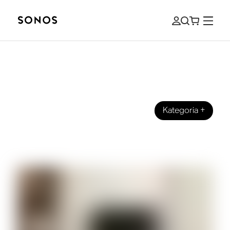
Kategoria
+
WZORNICTWO
If These Walls Could Play Music