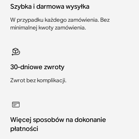
4298 zł
3148 zł
3868 zł
2988 zł
wyjątkowo
przestrzennym
dzień.
Szybka i darmowa wysyłka
2149 zł
Zaoszczędź 430 zł
Zaoszczędź 160 zł
wszechogarniający
zaprojektowany z myślą o
dźwięk, idealny do
funkcji Dolby Atmos.
1879 zł
dużych pomieszczeń i
W przypadku każdego zamówienia. Bez
telewizorów.
minimalnej kwoty zamówienia.
2149 zł
4799 zł
30-dniowe zwroty
Zwrot bez komplikacji.
Więcej sposobów na dokonanie
płatności