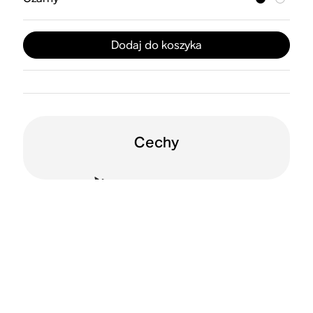
Dodaj do koszyka
Cechy
Możliwość
Wi-Fi
ustawienia w dwóch
pozycjach