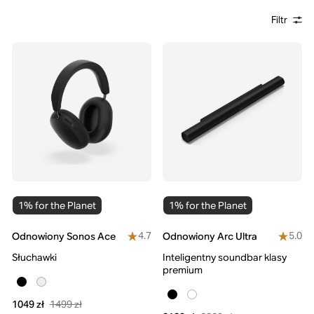
Filtr
1% for the Planet
1% for the Planet
4.7
5.0
Odnowiony Sonos Ace
Odnowiony Arc Ultra
Słuchawki
Inteligentny soundbar klasy
premium
1499 zł
1049 zł