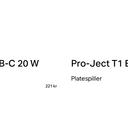
SB-C 20 W
Pro-Ject T1 
Platespiller
221 kr