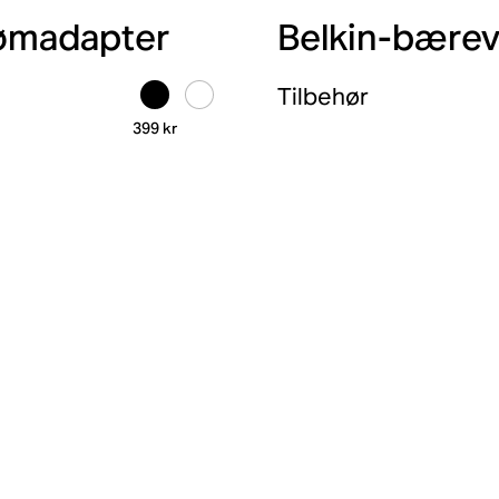
ømadapter
Belkin-bære
Tilbehør
399 kr