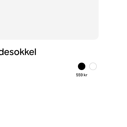
adesokkel
559 kr