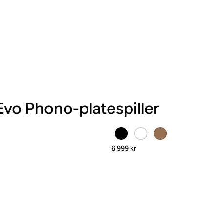
Evo Phono-platespiller
6 999 kr