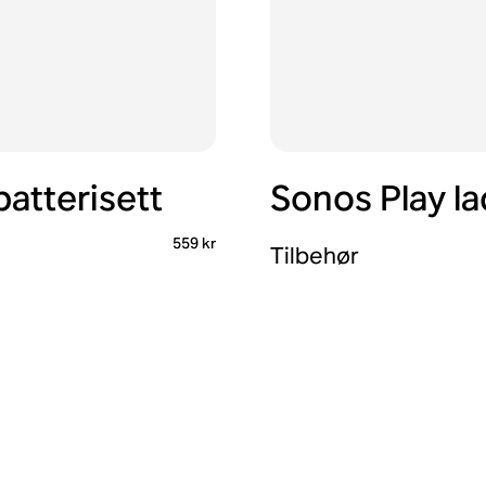
atterisett
Sonos Play l
559 kr
Tilbehør