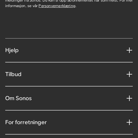
meldinger fra Sonos. Du kan si opp abonnementet når som helst. For mer
informasjon, se vår
Personvernerklæring
.
Hjelp
Tilbud
Om Sonos
For forretninger