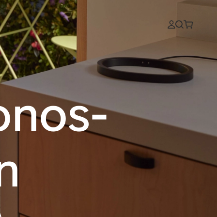
onos-
n