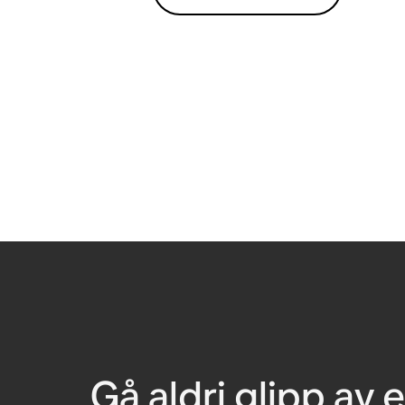
Gå aldri glipp av e