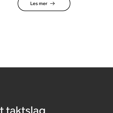
Les mer
t taktslag
Skriv inn e-postadressen