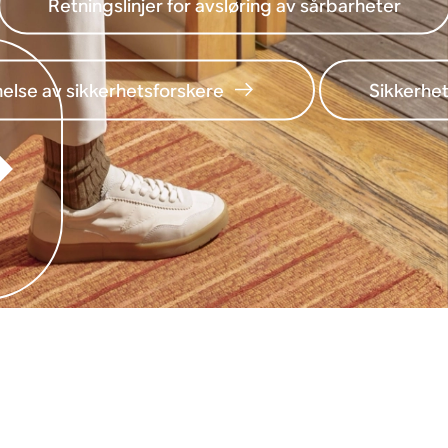
Retningslinjer for avsløring av sårbarheter
else av sikkerhetsforskere
Sikkerhet