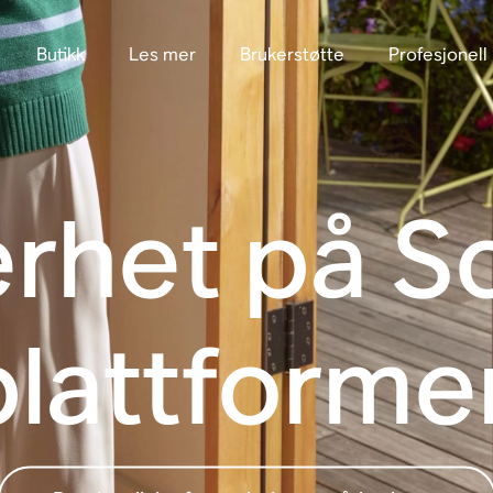
Butikk
Les mer
Brukerstøtte
Profesjonell
erhet på S
plattforme