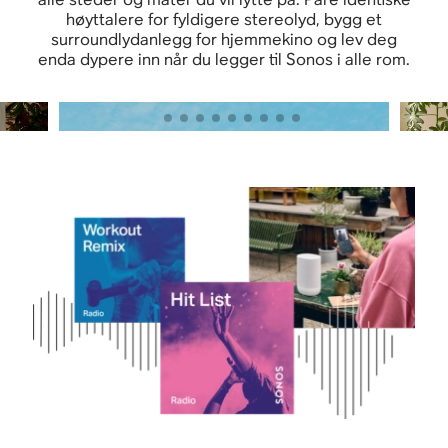
høyttalere for fyldigere stereolyd, bygg et
surroundlydanlegg for hjemmekino og lev deg
enda dypere inn når du legger til Sonos i alle rom.
Drøm deg bort med Sonos Ace
Oppl
300
Kjøp nå
Kj