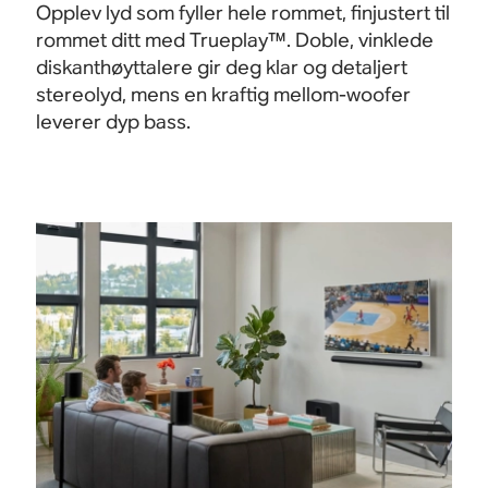
Opplev lyd som fyller hele rommet, finjustert til
rommet ditt med Trueplay™. Doble, vinklede
diskanthøyttalere gir deg klar og detaljert
Beam
Sub 
stereolyd, mens en kraftig mellom-woofer
leverer dyp bass.
Omsluttende hjemmekinolyd med Dolby
Kraft
Atmos.
Kjøp
Kjøp