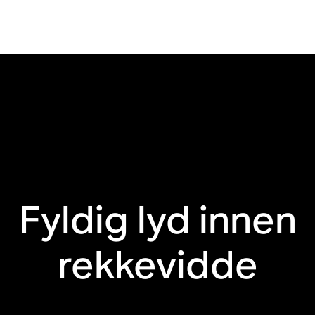
Bluetooth®
Berøringskontroller
Klar for Line-in
Tåler fukt
Trueplay™ for iOS
Resirkulerte
materialer
Fyldig lyd innen
rekkevidde