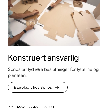
Konstruert ansvarlig
Berøringskontroller
Sonos tar lydhøre beslutninger for lytterne og
Trykk for å spille av, sette på pause, justere
Samle 
planeten.
volumet og gruppere rom.
proble
Bærekraft hos Sonos
Resirkulert plast