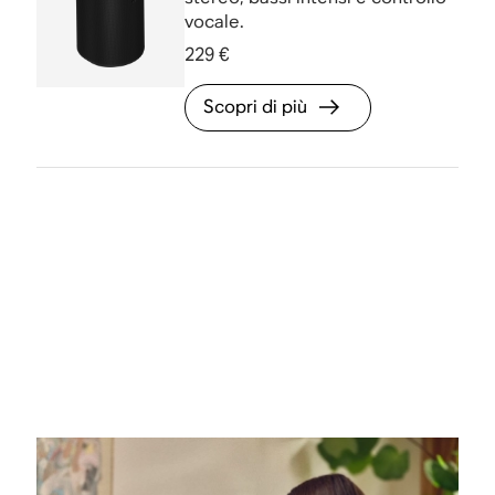
vocale.
229 €
Scopri di più