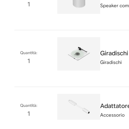
1
Speaker compa
Giradisch
Quantità
:
1
Giradischi
Adattatore
Quantità
:
1
Accessorio