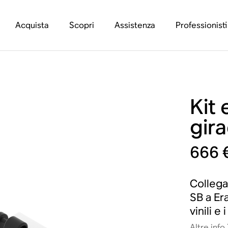
Acquista
Scopri
Assistenza
Professionisti
Kit 
gira
666 
Collega
SB a Era
vinili e
Altre info