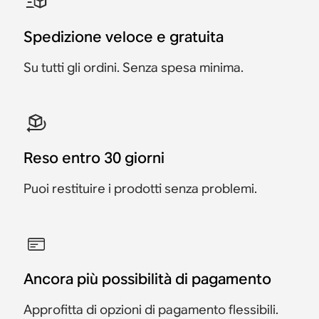
Sonos Ace, Arc Ultra, Sub
Era 100
100
4 e coppia di Era 300
678 €
957 €
1548 €
643 €
1468 €
907 €
Spedizione veloce e gratuita
1956 €
1456 €
1856 €
1381 €
Risparmia 35 €
Risparmia 80 €
Risparmia 50 €
3545 €
3365 €
Risparmia 100 €
Risparmia 75 €
Risparmia 180 €
Su tutti gli ordini. Senza spesa minima.
Reso entro 30 giorni
Puoi restituire i prodotti senza problemi.
Ancora più possibilità di pagamento
Approfitta di opzioni di pagamento flessibili.