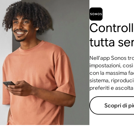
Controll
tutta se
Nell’app Sonos trov
impostazioni, così 
con la massima fac
sistema, riproduci 
preferiti e ascolta 
Scopri di pi