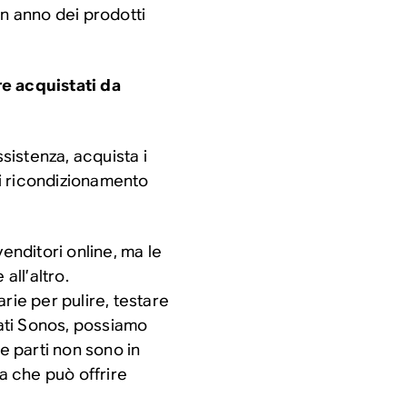
un anno dei prodotti
re acquistati da
ssistenza, acquista i
i ricondizionamento
enditori online, ma le
all’altro.
ie per pulire, testare
cati Sonos, possiamo
e parti non sono in
za che può offrire