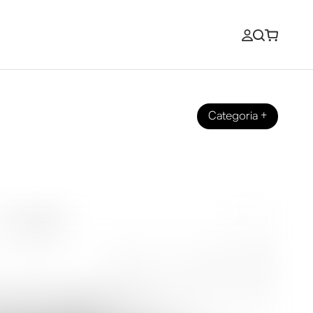
Categoria
+
zionati Sonos