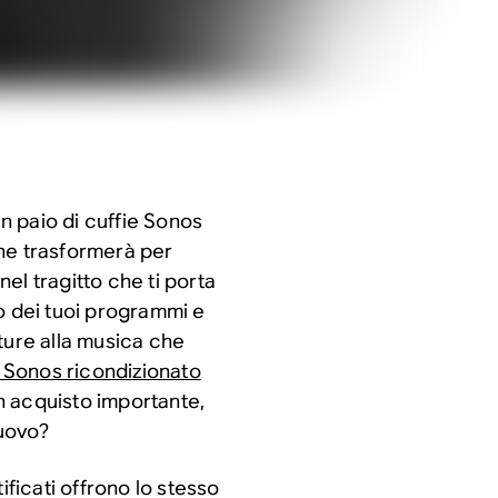
n paio di cuffie Sonos
he trasformerà per
el tragitto che ti porta
o dei tuoi programmi e
ture alla musica che
 Sonos ricondizionato
un acquisto importante,
uovo?
ificati offrono lo stesso